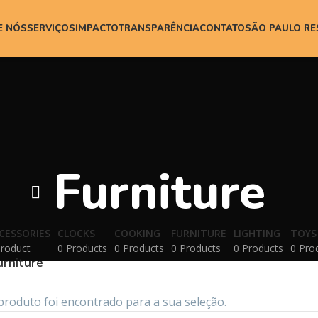
E NÓS
SERVIÇOS
IMPACTO
TRANSPARÊNCIA
CONTATO
SÃO PAULO R
Furniture
CESSORIES
CLOCKS
COOKING
FURNITURE
LIGHTING
TOYS
Product
0 Products
0 Products
0 Products
0 Products
0 Pro
urniture
oduto foi encontrado para a sua seleção.