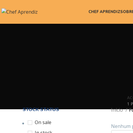
CHEF APRENDIZ
SOBR
AC
1 
STOCK STATUS
Início
F
On sale
Nenhum pr
In stock